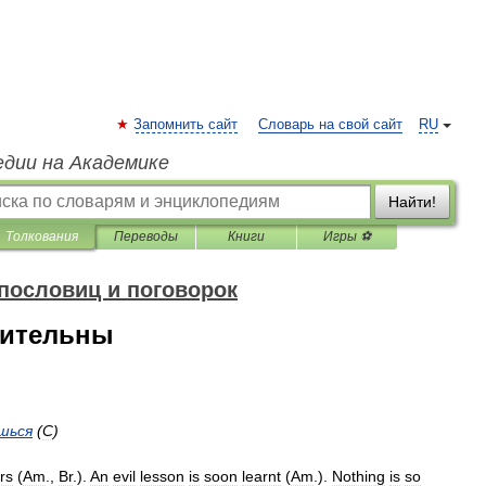
Запомнить сайт
Словарь на свой сайт
RU
едии на Академике
Найти!
Толкования
Переводы
Книги
Игры ⚽
пословиц и поговорок
зительны
шься
(
С
)
rs
(
Am
.
,
Br
.
).
An
evil
lesson
is
soon
learnt
(
Am
.
).
Nothing
is
so