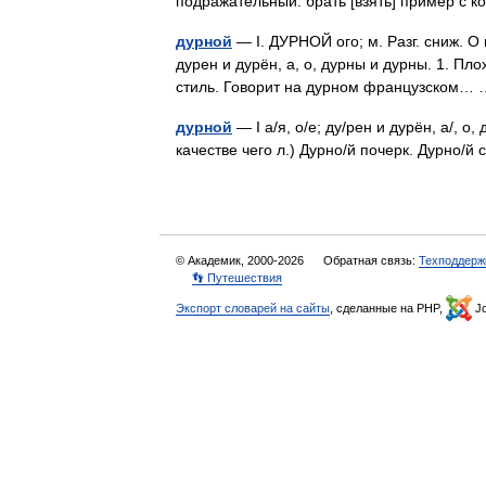
подражательный. брать [взять] пример с к
дурной
— I. ДУРНОЙ ого; м. Разг. сниж. О 
дурен и дурён, а, о, дурны и дурны. 1. Плохо
стиль. Говорит на дурном французском
дурной
— I а/я, о/е; ду/рен и дурён, а/, о
качестве чего л.) Дурно/й почерк. Дурно/
© Академик, 2000-2026
Обратная связь:
Техподдерж
👣 Путешествия
Экспорт словарей на сайты
, сделанные на PHP,
Jo