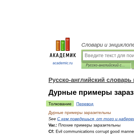
Словари и энциклоп
academic.ru
Русско-английский словарь пословиц и поговорок
Русско-английский словарь 
Дурные примеры зара
Толкование
Перевод
Дурные
примеры
заразительны
See
С
кем
поведешься
,
от
того
и
набере
Var
.
:
Плохие
примеры
заразительны
Cf:
Evil
communications
corrupt
good
manne