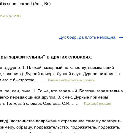
il
is
soon
learned
(
Am
.
,
Br
.
)
демик
.
ру
.
2013
.
Дух бодр, да плоть немощна
ры заразительны" в других словарях:
урна, дурно. 1. Плохой, скверный по качеству, вызывающий
 явлениях). Дурной почерк. Дурной слух. Дурное питание. □
зли его с быстротою… …
Малый академический словарь
е; лен, льна. 1. То же, что заразный. Болезнь заразительна.
легко передающийся другим. З. смех. Дурные примеры
, жен. Толковый словарь Ожегова. С.И.… …
Толковый словарь
вид), достоинства подражание стремление самому повторить
. примеру, образцу. подражательство. подражатель. подражать.