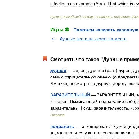
infectious
as
example
(
Am
.
).
That
which
is
ev
Русско
-
английский
словарь
пословиц
и
поговорок
.
Ака
Игры ⚽
Поможем написать курсовую
Дурные вести не лежат на месте
Смотреть что такое "Дурные приме
дурно́й
— ая, ое; дурен и (разг.) дурён, д
самую отрицательную оценку (о предметах,
Ямщики, несмотря на дурную дорогу, ве
ЗАРАЗИТЕЛЬНЫЙ
— ЗАРАЗИТЕЛЬНЫЙ, ая, о
2. перен. Вызывающий подражание себе, 
заразительны. | сущ. заразительность, и
Ожегова
подражать
— ▲ копировать ↑ чужой (инди
то, что нравится у кого л; следование к л