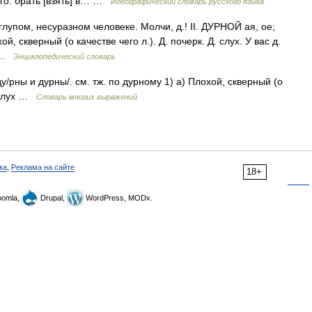
ого. брать [взять] в… …
Идеографический словарь русского языка
глупом, несуразном человеке. Молчи, д.! II. ДУРНОЙ ая, ое;
й, скверный (о качестве чего л.). Д. почерк. Д. слух. У вас д.
… …
Энциклопедический словарь
, ду/рны и дурны/. см. тж. по дурному 1) а) Плохой, скверный (о
й слух …
Словарь многих выражений
ка
,
Реклама на сайте
18+
omla,
Drupal,
WordPress, MODx.